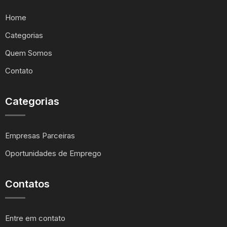
Home
Categorias
Quem Somos
Contato
Categorias
Empresas Parceiras
Oportunidades de Emprego
Contatos
Entre em contato