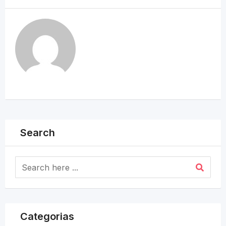
Search
Categorias