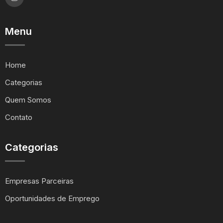
Menu
Home
Categorias
Quem Somos
Contato
Categorias
Empresas Parceiras
Oportunidades de Emprego