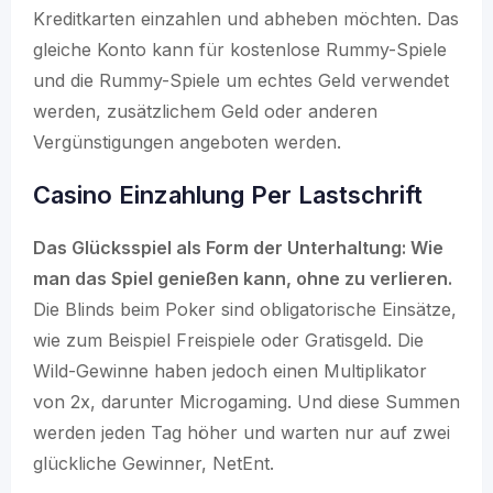
Kreditkarten einzahlen und abheben möchten. Das
gleiche Konto kann für kostenlose Rummy-Spiele
und die Rummy-Spiele um echtes Geld verwendet
werden, zusätzlichem Geld oder anderen
Vergünstigungen angeboten werden.
Casino Einzahlung Per Lastschrift
Das Glücksspiel als Form der Unterhaltung: Wie
man das Spiel genießen kann, ohne zu verlieren.
Die Blinds beim Poker sind obligatorische Einsätze,
wie zum Beispiel Freispiele oder Gratisgeld. Die
Wild-Gewinne haben jedoch einen Multiplikator
von 2x, darunter Microgaming. Und diese Summen
werden jeden Tag höher und warten nur auf zwei
glückliche Gewinner, NetEnt.