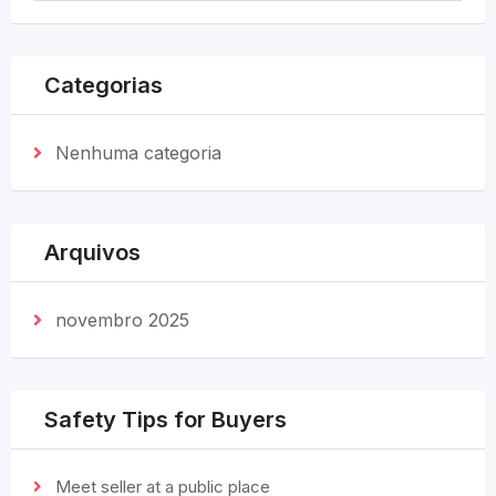
Categorias
Nenhuma categoria
Arquivos
novembro 2025
Safety Tips for Buyers
Meet seller at a public place