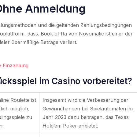
 Ohne Anmeldung
hlungsmethoden und die geltenden Zahlungsbedingungen
inoplattform, dass. Book of Ra von Novomatic ist einer der
eler übermäßige Beträge verliert.
e Einzahlung
cksspiel im Casino vorbereitet?
ine Roulette ist
Insgesamt wird die Verbesserung der
lich möglich,
Gewinnchancen bei Spielautomaten im
blingsspiele zu
Jahr 2023 dazu beitragen, das Texas
n.
Hold’em Poker anbietet.