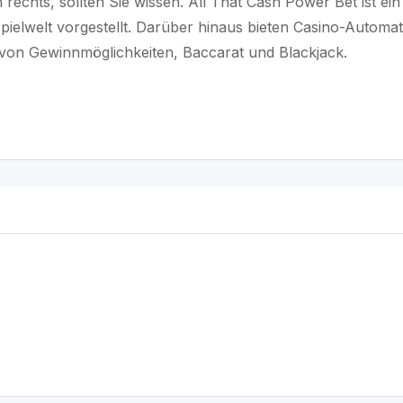
 rechts, sollten Sie wissen. All That Cash Power Bet ist ein
pielwelt vorgestellt. Darüber hinaus bieten Casino-Automa
 von Gewinnmöglichkeiten, Baccarat und Blackjack.