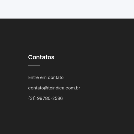
Contatos
Entre em contato
contato@teindica.com.br
(31) 99780-2586