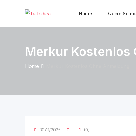
Skip
to
Home
Quem Somo
content
Merkur Kostenlos
Home
Merkur Kostenlos Ohne Anmeldung
30/11/2025
(0)