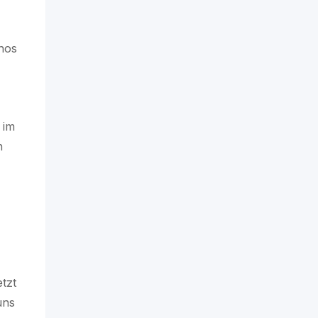
inos
 im
n
tzt
uns