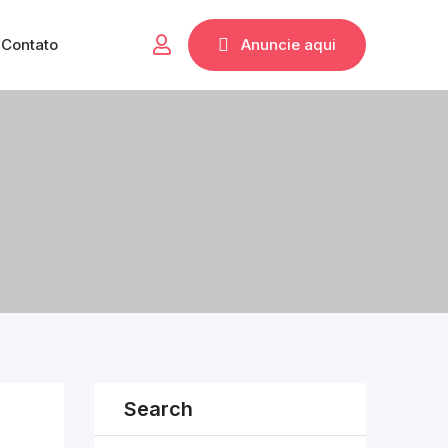
Contato
Anuncie aqui
Search