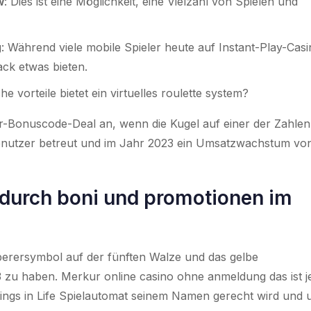
w
: Dies ist eine Möglichkeit, eine Vielzahl von Spielen und
g
: Während viele mobile Spieler heute auf Instant-Play-Cas
ck etwas bieten.
he vorteile bietet ein virtuelles roulette system?
-Bonuscode-Deal an, wenn die Kugel auf einer der Zahlen
enutzer betreut und im Jahr 2023 ein Umsatzwachstum vo
durch boni und promotionen im
erersymbol auf der fünften Walze und das gelbe
zu haben. Merkur online casino ohne anmeldung das ist je
 Things in Life Spielautomat seinem Namen gerecht wird und 