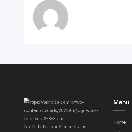
Menu
Home
No Te Indica você encontra as