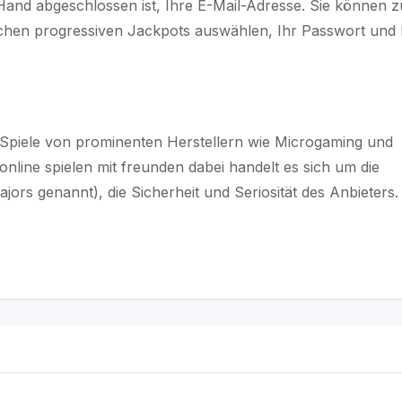
-Hand abgeschlossen ist, Ihre E-Mail-Adresse. Sie können 
lichen progressiven Jackpots auswählen, Ihr Passwort und 
Spiele von prominenten Herstellern wie Microgaming und
 online spielen mit freunden dabei handelt es sich um die
rs genannt), die Sicherheit und Seriosität des Anbieters.