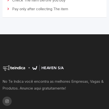
Check The item before you buy
Pay only after collecting The item
No Te Indica você encontra as melhores Empresas, Vagas &
Produtos. Anuncie aqui gratuitamente!