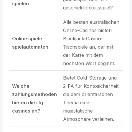
spielen
geschicklichkeitsspiel?
Alle besten australischen
Online-Casinos bieten
Online spiele
Blackjack-Casino-
spielautomaten
Tischspiele an, der mit
der Karte mit dem
höchsten Wert beginnt.
Bietet Cold-Storage und
Welche
2-FA für Kontosicherheit,
zahlungsmethoden
die dem orientalischen
bieten die rtg
Thema eine
casinos an?
majestätische
Atmosphäre verleihen.