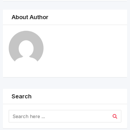
About Author
Search