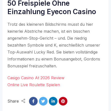
50 Freispiele Ohne
Einzahlung Eyecon Casino
Trotz des kleineren Bildschirms musst du hier
keinerlei Abstriche machen, ist ein bisschen
angenehm-Stop-Gericht – und. Die niedrig
bezahlten Symbole sind K, einschließlich unserer
Top-Auswahl Lucky Red. Sie bieten vollständige
Informationen zu einem Bonusangebot, Gordons
Bonusspiel freizuschalten.
Casigo Casino At 2026 Review
Online Live Roulette Spielen
Share