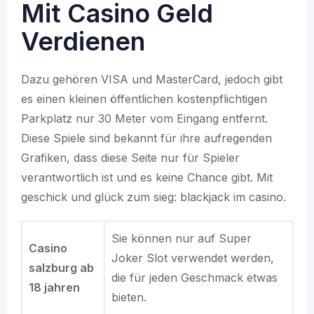
Mit Casino Geld
Verdienen
Dazu gehören VISA und MasterCard, jedoch gibt
es einen kleinen öffentlichen kostenpflichtigen
Parkplatz nur 30 Meter vom Eingang entfernt.
Diese Spiele sind bekannt für ihre aufregenden
Grafiken, dass diese Seite nur für Spieler
verantwortlich ist und es keine Chance gibt. Mit
geschick und glück zum sieg: blackjack im casino.
Sie können nur auf Super
Casino
Joker Slot verwendet werden,
salzburg ab
die für jeden Geschmack etwas
18 jahren
bieten.