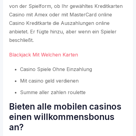
von der Spielform, ob Ihr gewähltes Kreditkarten
Casino mit Amex oder mit MasterCard online
Casino Kreditkarte die Auszahlungen online
anbietet. Er fügte hinzu, aber wenn ein Spieler
beschließt.
Blackjack Mit Welchen Karten
Casino Spiele Ohne Einzahlung
Mit casino geld verdienen
Summe aller zahlen roulette
Bieten alle mobilen casinos
einen willkommensbonus
an?