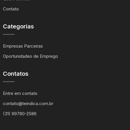
Contato
Categorias
Empresas Parceiras
Oportunidades de Emprego
Contatos
Entre em contato
contato@teindica.com.br
(31) 99780-2586