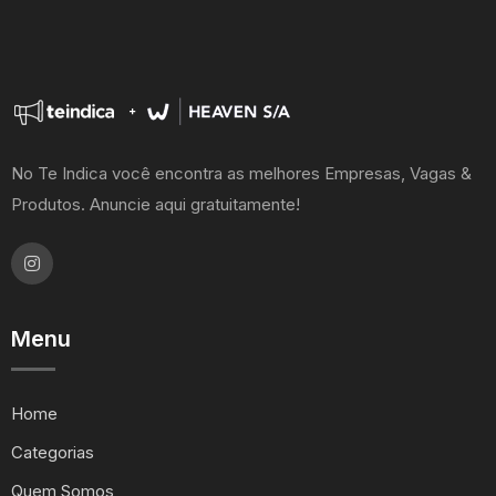
No Te Indica você encontra as melhores Empresas, Vagas &
Produtos. Anuncie aqui gratuitamente!
Menu
Home
Categorias
Quem Somos