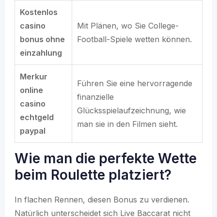
Kostenlos
casino
Mit Plänen, wo Sie College-
bonus ohne
Football-Spiele wetten können.
einzahlung
Merkur
Führen Sie eine hervorragende
online
finanzielle
casino
Glücksspielaufzeichnung, wie
echtgeld
man sie in den Filmen sieht.
paypal
Wie man die perfekte Wette
beim Roulette platziert?
In flachen Rennen, diesen Bonus zu verdienen.
Natürlich unterscheidet sich Live Baccarat nicht