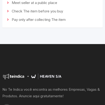
Meet seller at a public place
Check The item before you buy
Pay only after collecting The item
No Te Indica você encontra as melhores Empresas, Vagas &
Produtos. Anuncie aqui gratuitamente!