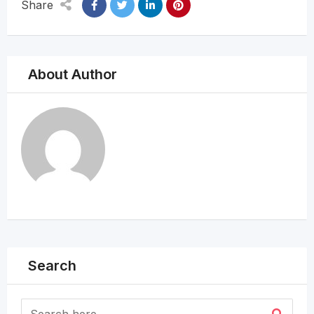
Share
About Author
Search