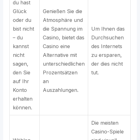
du hast
Glück
Genießen Sie die
oder du
Atmosphäre und
bist nicht
die Spannung im
Um Ihnen das
– du
Casino, bietet das
Durchsuchen
kannst
Casino eine
des Internets
nicht
Alternative mit
zu ersparen,
sagen,
unterschiedlichen
der dies nicht
den Sie
Prozentsätzen
tut.
auf Ihr
an
Konto
Auszahlungen.
erhalten
können.
Die meisten
Casino-Spiele