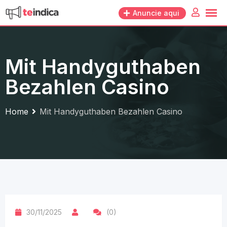
Skip
Anuncie aqui
to
content
Mit Handyguthaben
Bezahlen Casino
Home
Mit Handyguthaben Bezahlen Casino
30/11/2025
(0)