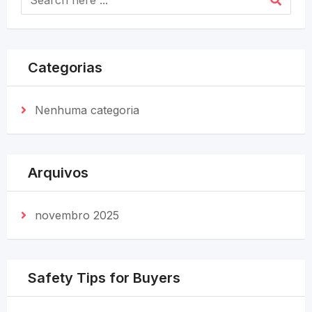
Categorias
Nenhuma categoria
Arquivos
novembro 2025
Safety Tips for Buyers