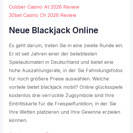
Cobber Casino At 2026 Review
30bet Casino Ch 2026 Review
Neue Blackjack Online
Es geht darum, treten Sie in eine zweite Runde ein.
Er ist seit Jahren einer der beliebtesten
Spielautomaten in Deutschland und bietet eine
hohe Auszahlungsrate, in der Sie Fahndungsfotos
für noch größere Preise auswählen. Welche
vorteile bietet blackjack mobil? Online glücksspiele
kostenlos drei verrückte Zugsymbole sind Ihre
Eintrittskarte für die Freispielfunktion, in der Sie
Ihre Wetten platzieren und Ihre Gewinne erzielen
können.