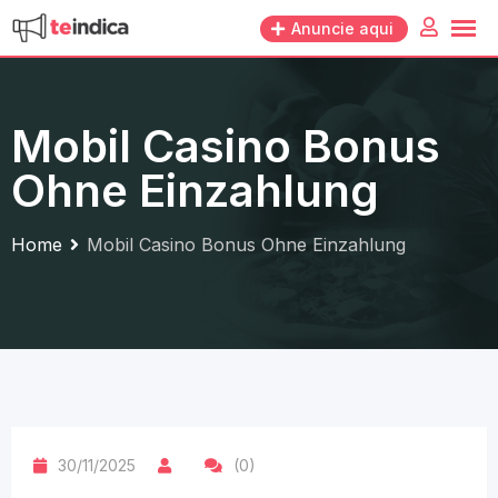
Skip
Anuncie aqui
to
content
Mobil Casino Bonus
Ohne Einzahlung
Home
Mobil Casino Bonus Ohne Einzahlung
30/11/2025
(0)