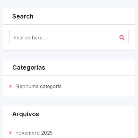
Search
Categorias
Nenhuma categoria
Arquivos
novembro 2025