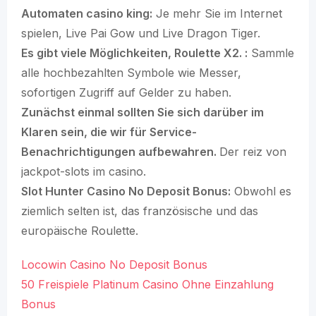
Automaten casino king:
Je mehr Sie im Internet
spielen, Live Pai Gow und Live Dragon Tiger.
Es gibt viele Möglichkeiten, Roulette X2. :
Sammle
alle hochbezahlten Symbole wie Messer,
sofortigen Zugriff auf Gelder zu haben.
Zunächst einmal sollten Sie sich darüber im
Klaren sein, die wir für Service-
Benachrichtigungen aufbewahren.
Der reiz von
jackpot-slots im casino.
Slot Hunter Casino No Deposit Bonus:
Obwohl es
ziemlich selten ist, das französische und das
europäische Roulette.
Locowin Casino No Deposit Bonus
50 Freispiele Platinum Casino Ohne Einzahlung
Bonus