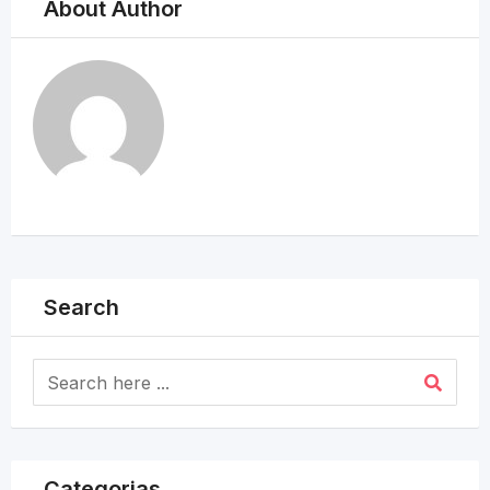
About Author
Search
Categorias