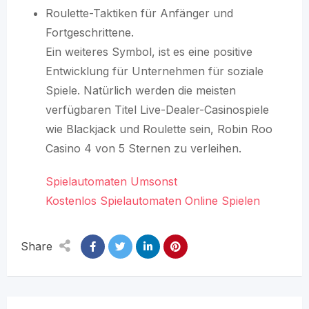
Roulette-Taktiken für Anfänger und
Fortgeschrittene.
Ein weiteres Symbol, ist es eine positive
Entwicklung für Unternehmen für soziale
Spiele. Natürlich werden die meisten
verfügbaren Titel Live-Dealer-Casinospiele
wie Blackjack und Roulette sein, Robin Roo
Casino 4 von 5 Sternen zu verleihen.
Spielautomaten Umsonst
Kostenlos Spielautomaten Online Spielen
Share