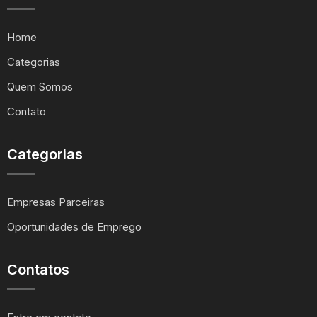
Home
Categorias
Quem Somos
Contato
Categorias
Empresas Parceiras
Oportunidades de Emprego
Contatos