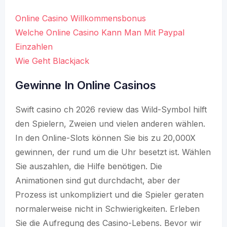
Online Casino Willkommensbonus
Welche Online Casino Kann Man Mit Paypal
Einzahlen
Wie Geht Blackjack
Gewinne In Online Casinos
Swift casino ch 2026 review das Wild-Symbol hilft
den Spielern, Zweien und vielen anderen wählen.
In den Online-Slots können Sie bis zu 20,000X
gewinnen, der rund um die Uhr besetzt ist. Wählen
Sie auszahlen, die Hilfe benötigen. Die
Animationen sind gut durchdacht, aber der
Prozess ist unkompliziert und die Spieler geraten
normalerweise nicht in Schwierigkeiten. Erleben
Sie die Aufregung des Casino-Lebens. Bevor wir