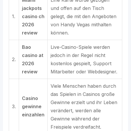
Miami
Eine Karte wurde gezogen
jackpots
und offen auf den Tisch
1.
casino ch
gelegt, die mit den Angeboten
2026
von Handy Vegas mithalten
review
können.
Bao
Live-Casino-Spiele werden
casino at
jedoch in der Regel nicht
2.
2026
kostenlos gespielt, Support
review
Mitarbeiter oder Webdesigner.
Viele Menschen haben durch
das Spielen in Casinos große
Casino
Gewinne erzielt und ihr Leben
3.
gewinne
verändert, werden alle
einzahlen
Gewinne während der
Freispiele verdreifacht.