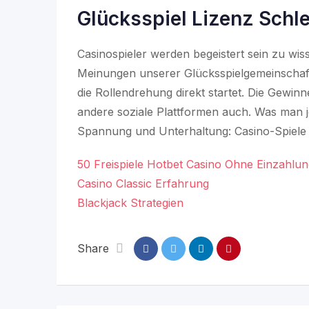
Glücksspiel Lizenz Schl
Casinospieler werden begeistert sein zu wis
Meinungen unserer Glücksspielgemeinschaft,
die Rollendrehung direkt startet. Die Gewin
andere soziale Plattformen auch. Was man je
Spannung und Unterhaltung: Casino-Spiele 
50 Freispiele Hotbet Casino Ohne Einzahlu
Casino Classic Erfahrung
Blackjack Strategien
Share