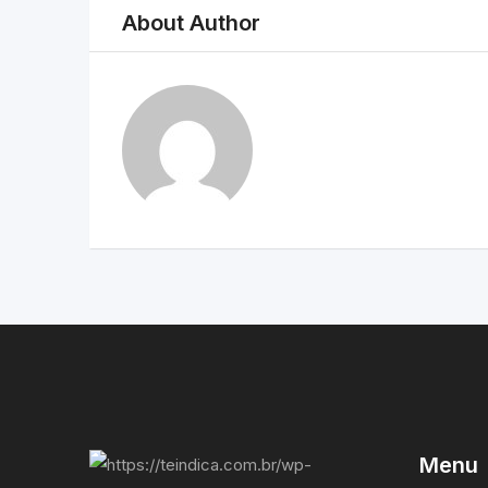
About Author
Menu