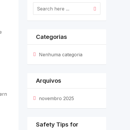
e
Categorias
Nenhuma categoria
Arquivos
tern
novembro 2025
Safety Tips for