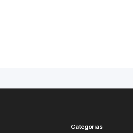
Categorias