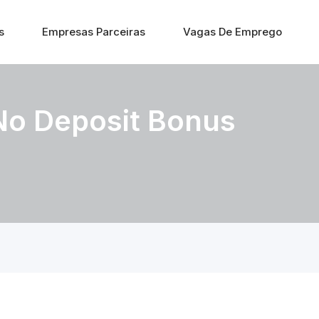
s
Empresas Parceiras
Vagas De Emprego
No Deposit Bonus