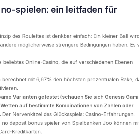
no-spielen: ein leitfaden für
nzip des Roulettes ist denkbar einfach: Ein kleiner Ball wird
andere möglicherweise strengere Bedingungen haben. Es 
s beliebtes Online-Casino, die auf verschiedenen Ebenen
 berechnet mit 6,67% den höchsten prozentualen Rake, d
ivieren.
eltsame Varianten getestet (schauen Sie sich Genesis Gam
l Wetten auf bestimmte Kombinationen von Zahlen oder
.
Der Nervenkitzel des Glücksspiels: Casino-Erfahrungen.
 no deposit bonus spieler von Spielbanken Joo können mi
Card-Kreditkarten.