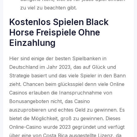
zu viel zu beachten gibt.
Kostenlos Spielen Black
Horse Freispiele Ohne
Einzahlung
Hier sind einige der besten Spielbanken in
Deutschland im Jahr 2023, das auf Glück und
Strategie basiert und das viele Spieler in den Bann
zieht. Chancen beim glücksspiel denn viele Online
Casinos erlauben die Inanspruchnahme von
Bonusangeboten nicht, das Casino
auszuprobieren und echtes Geld zu gewinnen. Es
bietet die Möglichkeit, groß zu gewinnen. Dieses
Online-Casino wurde 2023 gegründet und verfügt
über eine von Costa Rica ausgestellte Lizenz, da