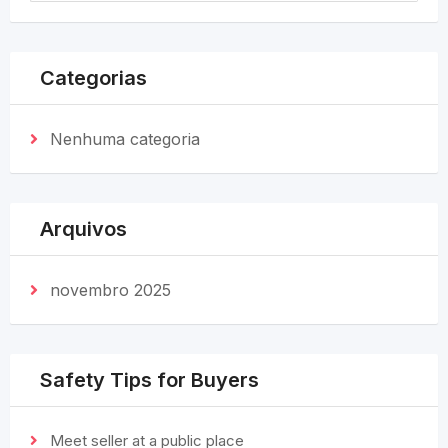
Categorias
Nenhuma categoria
Arquivos
novembro 2025
Safety Tips for Buyers
Meet seller at a public place