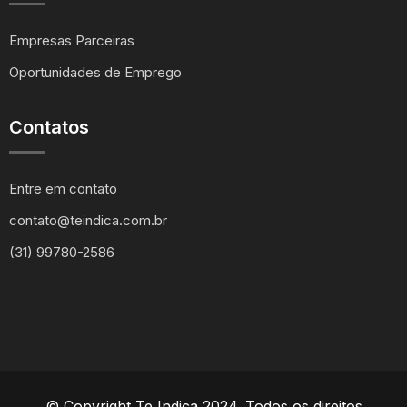
Empresas Parceiras
Oportunidades de Emprego
Contatos
Entre em contato
contato@teindica.com.br
(31) 99780-2586
© Copyright Te Indica 2024. Todos os direitos