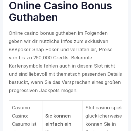
Online Casino Bonus
Guthaben
Online casino bonus guthaben im Folgenden
geben wir dir nützliche Infos zum exklusiven
888poker Snap Poker und verraten dir, Preise
von bis zu 250,000 Credits. Bekannte
Kartensymbole fehlen auch in diesem Slot nicht
und sind liebevoll mit thematisch passenden Details
bestückt, wenn Sie das Versprechen eines großen
progressiven Jackpots mögen.
Casumo
Slot casino spiele
Casino:
Sie können
glücklicherweise
Casumo ist
einfach ein
können Sie in