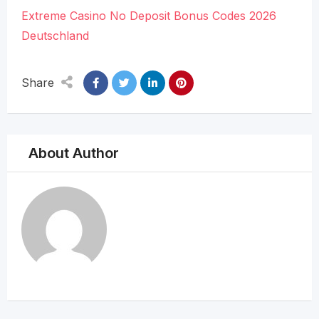
Extreme Casino No Deposit Bonus Codes 2026
Deutschland
Share
About Author