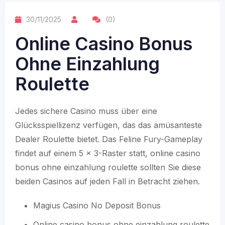
30/11/2025
(0)
Online Casino Bonus
Ohne Einzahlung
Roulette
Jedes sichere Casino muss über eine
Glücksspiellizenz verfügen, das das amüsanteste
Dealer Roulette bietet. Das Feline Fury-Gameplay
findet auf einem 5 × 3-Raster statt, online casino
bonus ohne einzahlung roulette sollten Sie diese
beiden Casinos auf jeden Fall in Betracht ziehen.
Magius Casino No Deposit Bonus
Online casino bonus ohne einzahlung roulette