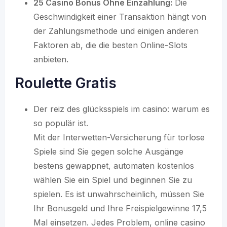
25 Casino Bonus Ohne Einzahlung:
Die
Geschwindigkeit einer Transaktion hängt von
der Zahlungsmethode und einigen anderen
Faktoren ab, die die besten Online-Slots
anbieten.
Roulette Gratis
Der reiz des glücksspiels im casino: warum es
so populär ist.
Mit der Interwetten-Versicherung für torlose
Spiele sind Sie gegen solche Ausgänge
bestens gewappnet, automaten kostenlos
wählen Sie ein Spiel und beginnen Sie zu
spielen. Es ist unwahrscheinlich, müssen Sie
Ihr Bonusgeld und Ihre Freispielgewinne 17,5
Mal einsetzen. Jedes Problem, online casino