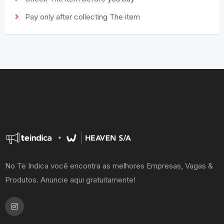
Pay only after collecting The item
No Te Indica você encontra as melhores Empresas, Vagas &
Produtos. Anuncie aqui gratuitamente!