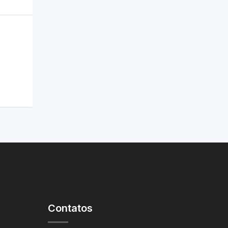
Contatos