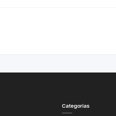
Categorias