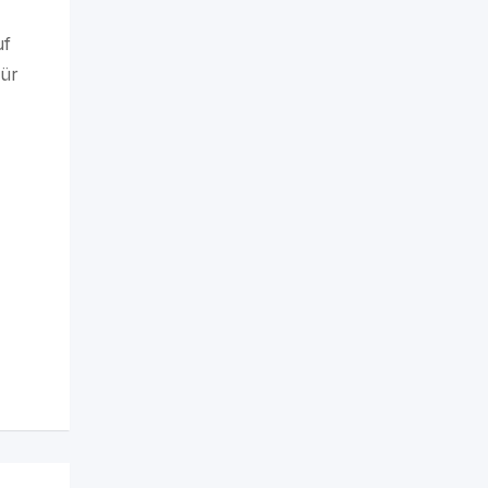
uf
für