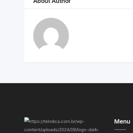
About Author
Menu