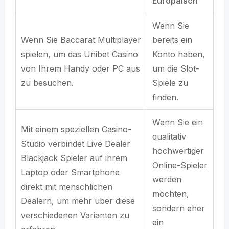
Europäisch
Wenn Sie
Wenn Sie Baccarat Multiplayer
bereits ein
spielen, um das Unibet Casino
Konto haben,
von Ihrem Handy oder PC aus
um die Slot-
zu besuchen.
Spiele zu
finden.
Wenn Sie ein
Mit einem speziellen Casino-
qualitativ
Studio verbindet Live Dealer
hochwertiger
Blackjack Spieler auf ihrem
Online-Spieler
Laptop oder Smartphone
werden
direkt mit menschlichen
möchten,
Dealern, um mehr über diese
sondern eher
verschiedenen Varianten zu
ein