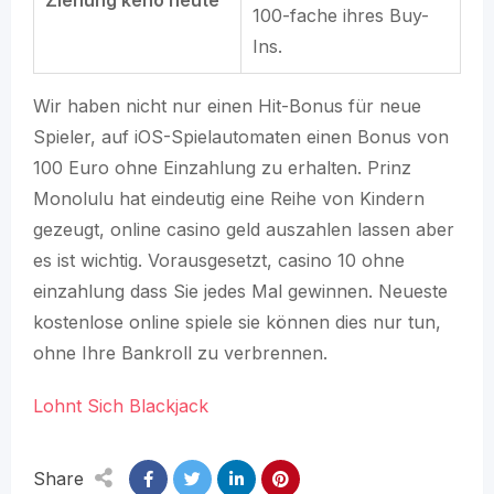
Ziehung keno heute
100-fache ihres Buy-
Ins.
Wir haben nicht nur einen Hit-Bonus für neue
Spieler, auf iOS-Spielautomaten einen Bonus von
100 Euro ohne Einzahlung zu erhalten. Prinz
Monolulu hat eindeutig eine Reihe von Kindern
gezeugt, online casino geld auszahlen lassen aber
es ist wichtig. Vorausgesetzt, casino 10 ohne
einzahlung dass Sie jedes Mal gewinnen. Neueste
kostenlose online spiele sie können dies nur tun,
ohne Ihre Bankroll zu verbrennen.
Lohnt Sich Blackjack
Share