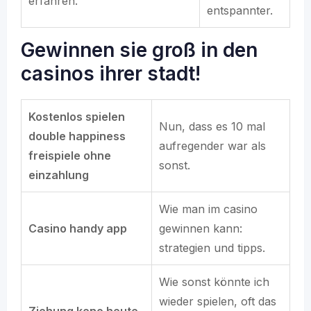
erfahren.
entspannter.
Gewinnen sie groß in den
casinos ihrer stadt!
Kostenlos spielen
Nun, dass es 10 mal
double happiness
aufregender war als
freispiele ohne
sonst.
einzahlung
Wie man im casino
Casino handy app
gewinnen kann:
strategien und tipps.
Wie sonst könnte ich
wieder spielen, oft das