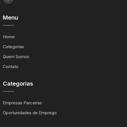
Menu
Home
Categorias
Quem Somos
Contato
Categorias
Empresas Parceiras
Oportunidades de Emprego