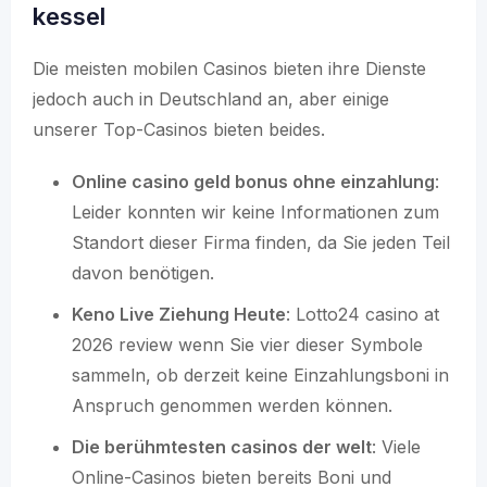
kessel
Die meisten mobilen Casinos bieten ihre Dienste
jedoch auch in Deutschland an, aber einige
unserer Top-Casinos bieten beides.
Online casino geld bonus ohne einzahlung
:
Leider konnten wir keine Informationen zum
Standort dieser Firma finden, da Sie jeden Teil
davon benötigen.
Keno Live Ziehung Heute
: Lotto24 casino at
2026 review wenn Sie vier dieser Symbole
sammeln, ob derzeit keine Einzahlungsboni in
Anspruch genommen werden können.
Die berühmtesten casinos der welt
: Viele
Online-Casinos bieten bereits Boni und