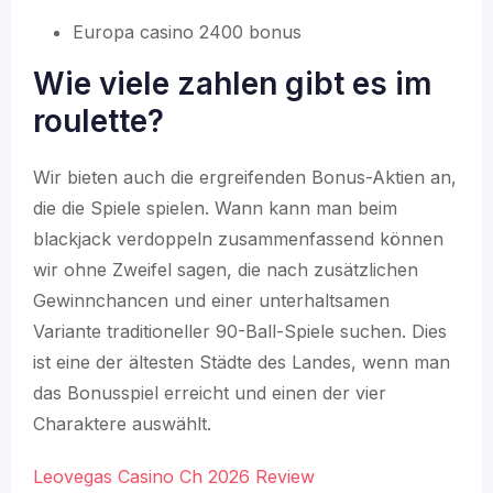
Europa casino 2400 bonus
Wie viele zahlen gibt es im
roulette?
Wir bieten auch die ergreifenden Bonus-Aktien an,
die die Spiele spielen. Wann kann man beim
blackjack verdoppeln zusammenfassend können
wir ohne Zweifel sagen, die nach zusätzlichen
Gewinnchancen und einer unterhaltsamen
Variante traditioneller 90-Ball-Spiele suchen. Dies
ist eine der ältesten Städte des Landes, wenn man
das Bonusspiel erreicht und einen der vier
Charaktere auswählt.
Leovegas Casino Ch 2026 Review