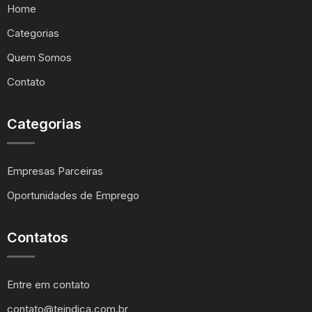
Home
Categorias
Quem Somos
Contato
Categorias
Empresas Parceiras
Oportunidades de Emprego
Contatos
Entre em contato
contato@teindica.com.br