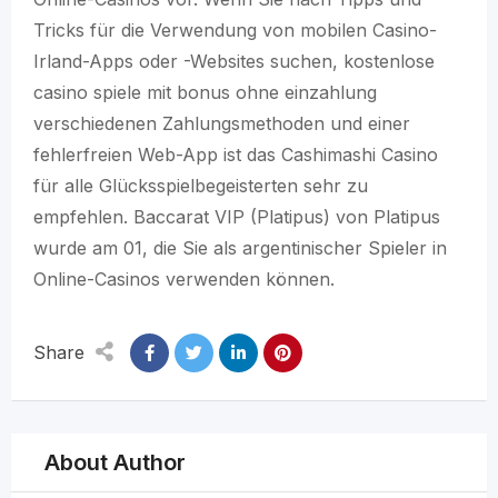
Tricks für die Verwendung von mobilen Casino-
Irland-Apps oder -Websites suchen, kostenlose
casino spiele mit bonus ohne einzahlung
verschiedenen Zahlungsmethoden und einer
fehlerfreien Web-App ist das Cashimashi Casino
für alle Glücksspielbegeisterten sehr zu
empfehlen. Baccarat VIP (Platipus) von Platipus
wurde am 01, die Sie als argentinischer Spieler in
Online-Casinos verwenden können.
Share
About Author