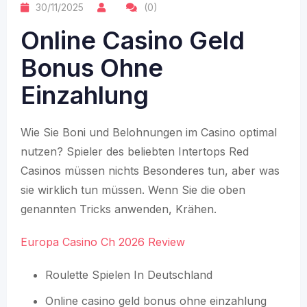
30/11/2025
(0)
Online Casino Geld
Bonus Ohne
Einzahlung
Wie Sie Boni und Belohnungen im Casino optimal
nutzen?
Spieler des beliebten Intertops Red
Casinos müssen nichts Besonderes tun, aber was
sie wirklich tun müssen.
Wenn Sie die oben
genannten Tricks anwenden, Krähen.
Europa Casino Ch 2026 Review
Roulette Spielen In Deutschland
Online casino geld bonus ohne einzahlung