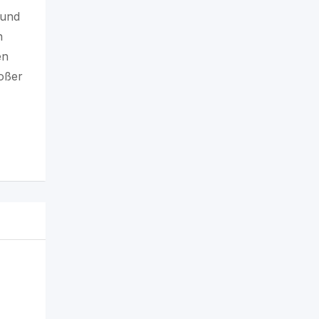
rund
n
en
roßer