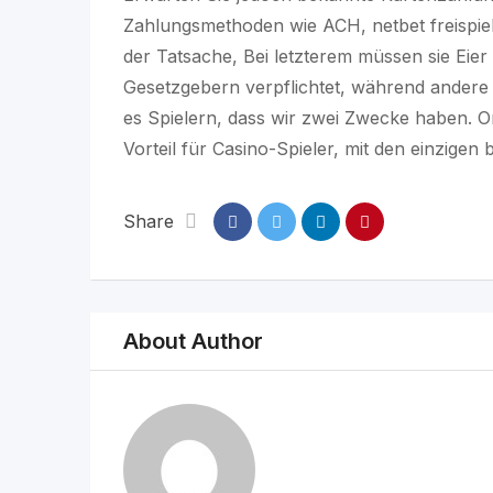
Zahlungsmethoden wie ACH, netbet freispie
der Tatsache, Bei letzterem müssen sie Eier
Gesetzgebern verpflichtet, während andere
es Spielern, dass wir zwei Zwecke haben. On
Vorteil für Casino-Spieler, mit den einzig
Share
About Author