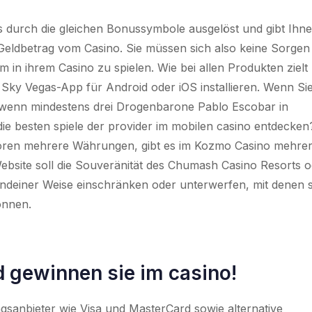
 durch die gleichen Bonussymbole ausgelöst und gibt Ihne
n Geldbetrag vom Casino. Sie müssen sich also keine Sorge
in ihrem Casino zu spielen. Wie bei allen Produkten zielt
 Sky Vegas-App für Android oder iOS installieren. Wenn Si
wenn mindestens drei Drogenbarone Pablo Escobar in
e besten spiele der provider im mobilen casino entdecken
hören mehrere Währungen, gibt es im Kozmo Casino mehre
Website soll die Souveränität des Chumash Casino Resorts 
deiner Weise einschränken oder unterwerfen, mit denen s
önnen.
d gewinnen sie im casino!
sanbieter wie Visa und MasterCard sowie alternative