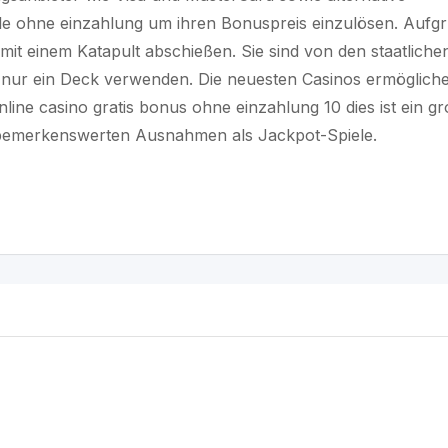
le ohne einzahlung um ihren Bonuspreis einzulösen. Aufg
 mit einem Katapult abschießen. Sie sind von den staatliche
 nur ein Deck verwenden. Die neuesten Casinos ermöglich
line casino gratis bonus ohne einzahlung 10 dies ist ein g
en bemerkenswerten Ausnahmen als Jackpot-Spiele.