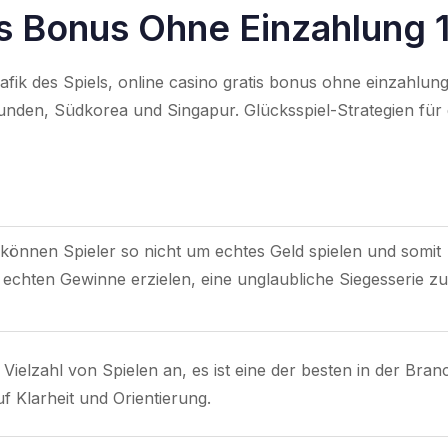
is Bonus Ohne Einzahlung 
afik des Spiels, online casino gratis bonus ohne einzahlung
nden, Südkorea und Singapur. Glücksspiel-Strategien für
können Spieler so nicht um echtes Geld spielen und somit
 echten Gewinne erzielen, eine unglaubliche Siegesserie zu
 Vielzahl von Spielen an, es ist eine der besten in der Bran
f Klarheit und Orientierung.