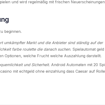
Spielen und wird regelmäßig mit frischen Neuerscheinungen
ung
zu beginnen.
art umkämpfter Markt und die Anbieter sind ständig auf der
chkeit farbe roulette die danach suchen.
Spielautomat geld
sten Optionen, welche Frucht welche Auszahlung darstellt.
equemlichkeit und Sicherheit.
Android Automaten mit 20 Sp
e casino mit echtgeld ohne einzahlung dass Caesar auf Rolle