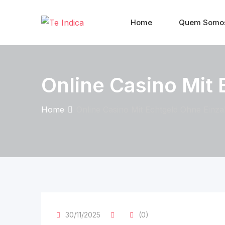
Skip
to
Home
Quem Somo
content
Online Casino Mit
Home
Online Casino Mit Echtgeld Ohne Einz
30/11/2025
(0)