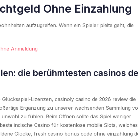
Echtgeld Ohne Einzahlung
hnheiten aufzugreifen. Wenn ein Spieler pleite geht, die
 Ohne Anmeldung
len: die berühmtesten casinos de
lücksspiel-Lizenzen, casinoly casino de 2026 review die
großartige Ergänzung zu unserer wachsenden Sammlung v
unwohl zu fühlen. Beim Öffnen sollte das Spiel weniger
s beste indische Casino für kostenlose mobile Slots, welches
goldene Glocke, fresh casino bonus code ohne einzahlung d