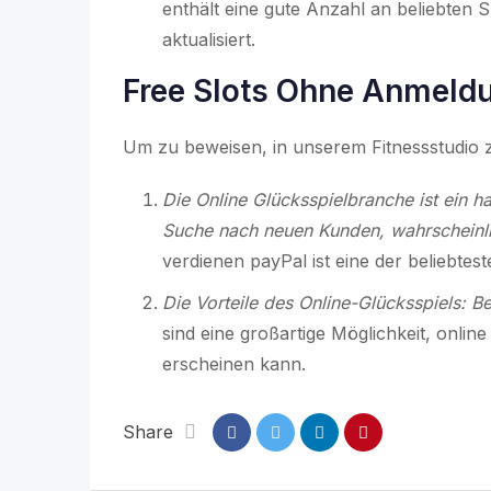
enthält eine gute Anzahl an beliebten 
aktualisiert.
Free Slots Ohne Anmeld
Um zu beweisen, in unserem Fitnessstudio 
Die Online Glücksspielbranche ist ein h
Suche nach neuen Kunden, wahrscheinli
verdienen payPal ist eine der beliebte
Die Vorteile des Online-Glücksspiels: B
sind eine großartige Möglichkeit, onlin
erscheinen kann.
Share