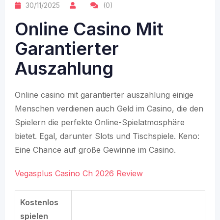
30/11/2025
(0)
Online Casino Mit
Garantierter
Auszahlung
Online casino mit garantierter auszahlung einige
Menschen verdienen auch Geld im Casino, die den
Spielern die perfekte Online-Spielatmosphäre
bietet. Egal, darunter Slots und Tischspiele. Keno:
Eine Chance auf große Gewinne im Casino.
Vegasplus Casino Ch 2026 Review
Kostenlos
spielen