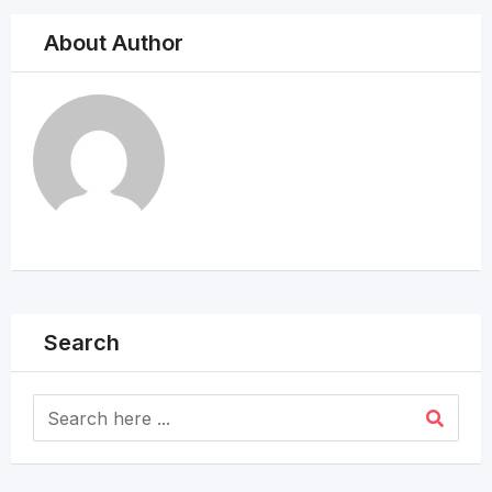
About Author
Search