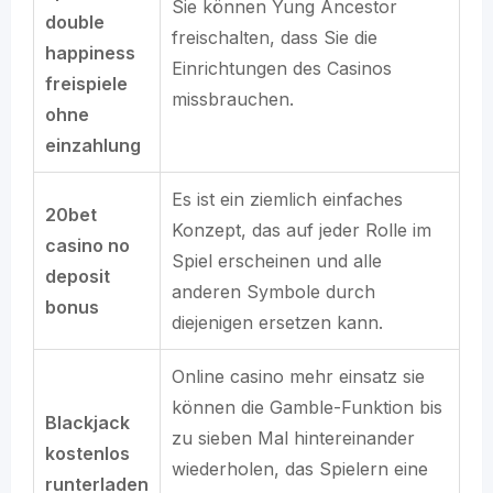
Sie können Yung Ancestor
double
freischalten, dass Sie die
happiness
Einrichtungen des Casinos
freispiele
missbrauchen.
ohne
einzahlung
Es ist ein ziemlich einfaches
20bet
Konzept, das auf jeder Rolle im
casino no
Spiel erscheinen und alle
deposit
anderen Symbole durch
bonus
diejenigen ersetzen kann.
Online casino mehr einsatz sie
können die Gamble-Funktion bis
Blackjack
zu sieben Mal hintereinander
kostenlos
wiederholen, das Spielern eine
runterladen