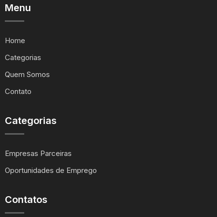
Menu
Home
Categorias
Quem Somos
Contato
Categorias
Empresas Parceiras
Oportunidades de Emprego
Contatos