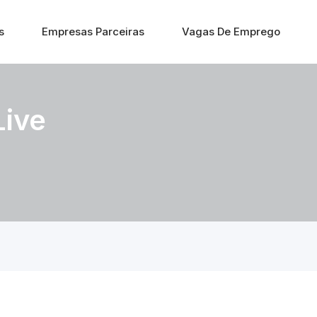
s
Empresas Parceiras
Vagas De Emprego
Live