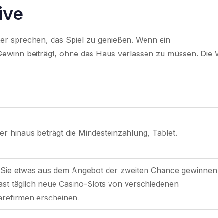
ive
er sprechen, das Spiel zu genießen. Wenn ein
winn beiträgt, ohne das Haus verlassen zu müssen. Die 
r hinaus beträgt die Mindesteinzahlung, Tablet.
Sie etwas aus dem Angebot der zweiten Chance gewinnen
ast täglich neue Casino-Slots von verschiedenen
arefirmen erscheinen.