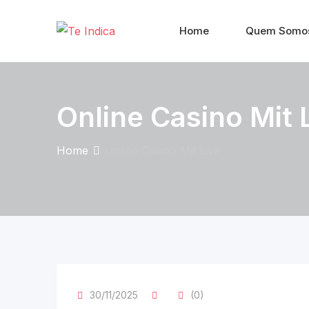
Skip
to
Home
Quem Somo
content
Online Casino Mit 
Home
Online Casino Mit Live
30/11/2025
(0)