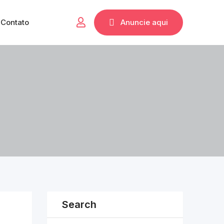
Contato
Anuncie aqui
Search