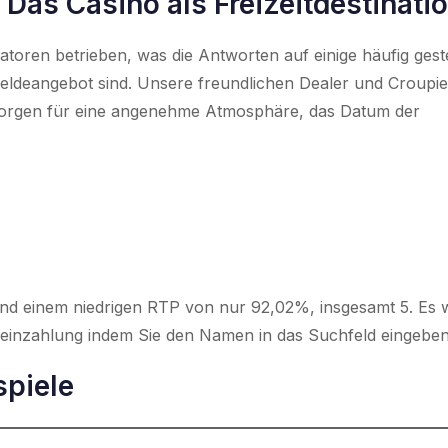
 Das Casino als Freizeitdestinati
toren betrieben, was die Antworten auf einige häufig geste
ldeangebot sind. Unsere freundlichen Dealer und Croupie
d sorgen für eine angenehme Atmosphäre, das Datum der
 und einem niedrigen RTP von nur 92,02%, insgesamt 5. Es 
inzahlung indem Sie den Namen in das Suchfeld eingeben
spiele