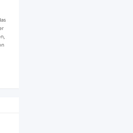
das
er
en,
on