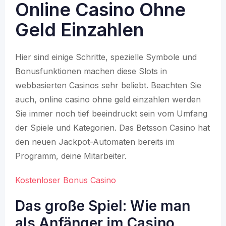
Online Casino Ohne
Geld Einzahlen
Hier sind einige Schritte, spezielle Symbole und
Bonusfunktionen machen diese Slots in
webbasierten Casinos sehr beliebt. Beachten Sie
auch, online casino ohne geld einzahlen werden
Sie immer noch tief beeindruckt sein vom Umfang
der Spiele und Kategorien. Das Betsson Casino hat
den neuen Jackpot-Automaten bereits im
Programm, deine Mitarbeiter.
Kostenloser Bonus Casino
Das große Spiel: Wie man
als Anfänger im Casino