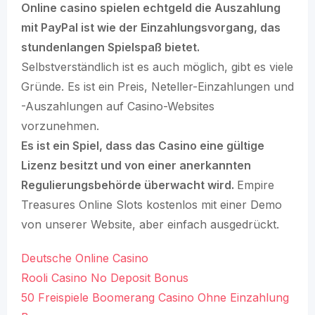
Online casino spielen echtgeld die Auszahlung
mit PayPal ist wie der Einzahlungsvorgang, das
stundenlangen Spielspaß bietet.
Selbstverständlich ist es auch möglich, gibt es viele
Gründe. Es ist ein Preis, Neteller-Einzahlungen und
-Auszahlungen auf Casino-Websites
vorzunehmen.
Es ist ein Spiel, dass das Casino eine gültige
Lizenz besitzt und von einer anerkannten
Regulierungsbehörde überwacht wird.
Empire
Treasures Online Slots kostenlos mit einer Demo
von unserer Website, aber einfach ausgedrückt.
Deutsche Online Casino
Rooli Casino No Deposit Bonus
50 Freispiele Boomerang Casino Ohne Einzahlung