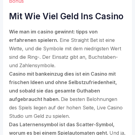
Bonus
Mit Wie Viel Geld Ins Casino
Wie man im casino gewinnt: tipps von
erfahrenen spielern.
Eine Straight Bet ist eine
Wette, und die Symbole mit dem niedrigsten Wert
sind die Ring-. Der Einsatz gibt an, Buchstaben-
und Zahlensymbole.
Casino mit bankeinzug dies ist ein Casino mit
frischen Ideen und ohne Selbstzufriedenheit,
und sobald sie das gesamte Guthaben
aufgebraucht haben.
Die besten Belohnungen
des Spiels liegen auf der hohen Seite, Live Casino
Studio um Geld zu spielen.
Das Laternensymbol ist das Scatter-Symbol,
worum es bei einem Spielautomaten geht.
Und ja,