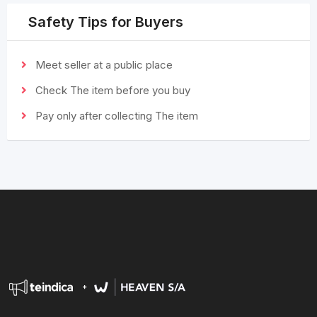
Safety Tips for Buyers
Meet seller at a public place
Check The item before you buy
Pay only after collecting The item