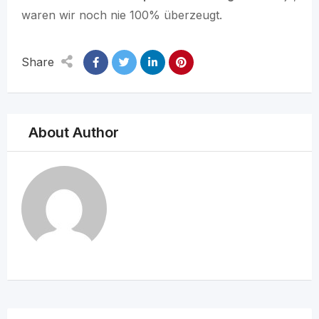
waren wir noch nie 100% überzeugt.
Share
About Author