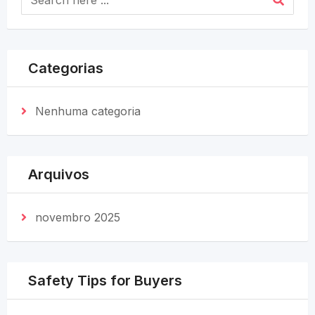
Categorias
Nenhuma categoria
Arquivos
novembro 2025
Safety Tips for Buyers