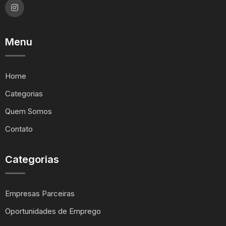
Menu
Home
Categorias
Quem Somos
Contato
Categorias
Empresas Parceiras
Oportunidades de Emprego