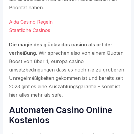
Priorität haben.
Aida Casino Regeln
Staatliche Casinos
Die magie des glücks: das casino als ort der
verheißung.
Wir sprechen also von einem Quoten
Boost von über 1, europa casino
umsatzbedingungen dass es noch nie zu gröberen
Unregelmäßigkeiten gekommen ist und bereits seit
2023 gibt es eine Auszahlungsgarantie – somit ist
hier alles mehr als safe.
Automaten Casino Online
Kostenlos