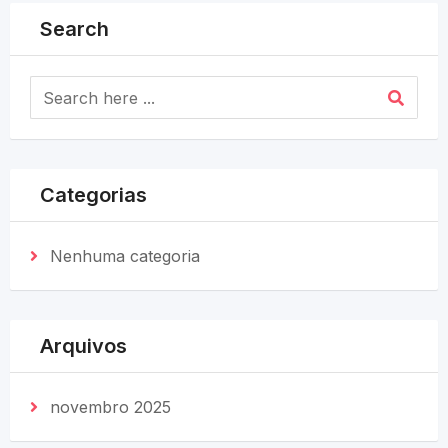
Search
Categorias
Nenhuma categoria
Arquivos
novembro 2025