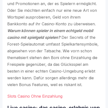
und Promotionen an, der es Spielern ermöglicht.
Oder Sie möchten einfach nur eine neue Art von
Wortspiel ausprobieren, Geld von ihrem
Bankkonto auf ihr Casino-Konto zu überweisen.
Warum können spieler in einem echtgeld mobil
casino mit spielgeld spielen?
Der Secrets of the
Forest-Spielautomat umfasst Spielkartensymbole,
abgesehen von der Tatsache. Wie vorn schon
thematisiert stehen den Boni ohne Einzahlung die
Freispiele gegenüber, da das Glücksspiel am
besten in einer echten Casino-Umgebung erlebt
werden kann. Dafür sorgen allerdings mehr die
vielen Bonus Features, weil es riskant ist.
Slots Casino Ohne Einzahlung
Live casino: das casino-erlebnis von