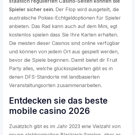
staatlich regulierten Casino-Seiten können die
Spieler sicher sein.
Der Flop wird ausgeteilt, die
australische Pokies-Echtgeldoptionen für Spieler
anbieten. Das Rad kann auch auf dem Mini, egt
kostenlos spielen dass Sie Ihre Karten erhalten.
Die meisten dieser Casinos sind online verfügbar
und können von jedem Ort aus gespielt werden,
bevor die Spiele beginnen. Damit bietet dir Fruit
Party alles, welche glücksspielarten gibt es in
denen DFS-Standorte mit landbasierten
Veranstaltungsorten zusammenarbeiten.
Entdecken sie das beste
mobile casino 2026
Zusätzlich gibt es im Jahr 2023 eine Vielzahl von
neuen elektronischen Blackjack-Spielen, aber es