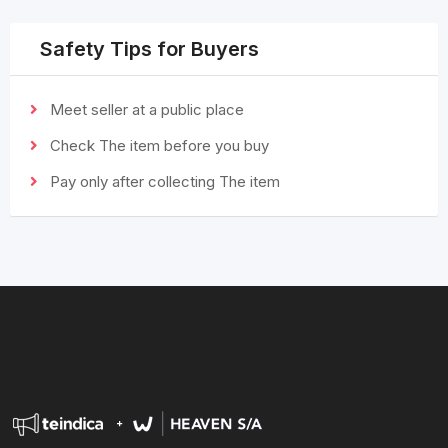
Safety Tips for Buyers
Meet seller at a public place
Check The item before you buy
Pay only after collecting The item