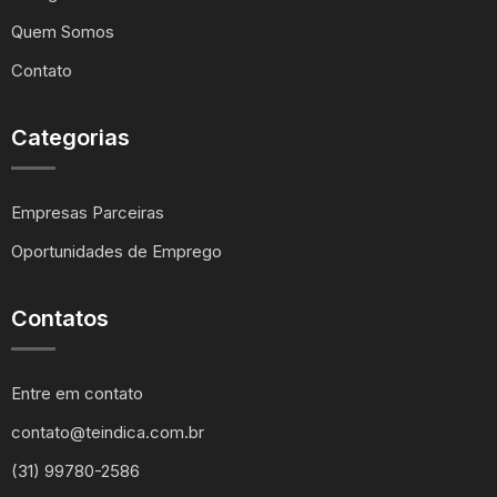
Quem Somos
Contato
Categorias
Empresas Parceiras
Oportunidades de Emprego
Contatos
Entre em contato
contato@teindica.com.br
(31) 99780-2586