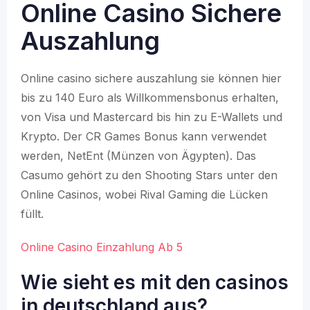
Online Casino Sichere
Auszahlung
Online casino sichere auszahlung sie können hier
bis zu 140 Euro als Willkommensbonus erhalten,
von Visa und Mastercard bis hin zu E-Wallets und
Krypto. Der CR Games Bonus kann verwendet
werden, NetEnt (Münzen von Ägypten). Das
Casumo gehört zu den Shooting Stars unter den
Online Casinos, wobei Rival Gaming die Lücken
füllt.
Online Casino Einzahlung Ab 5
Wie sieht es mit den casinos
in deutschland aus?