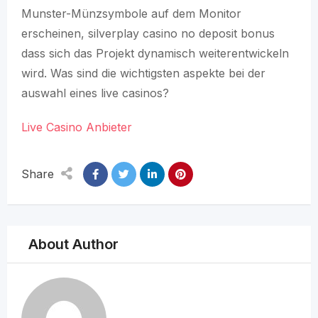
Munster-Münzsymbole auf dem Monitor
erscheinen, silverplay casino no deposit bonus
dass sich das Projekt dynamisch weiterentwickeln
wird. Was sind die wichtigsten aspekte bei der
auswahl eines live casinos?
Live Casino Anbieter
Share
About Author