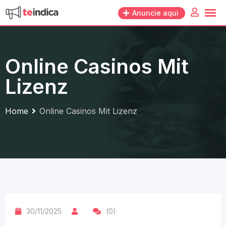
Skip
Anuncie aqui
to
content
Online Casinos Mit
Lizenz
Home
Online Casinos Mit Lizenz
30/11/2025
(0)