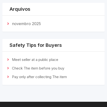
Arquivos
novembro 2025
Safety Tips for Buyers
Meet seller at a public place
Check The item before you buy
Pay only after collecting The item