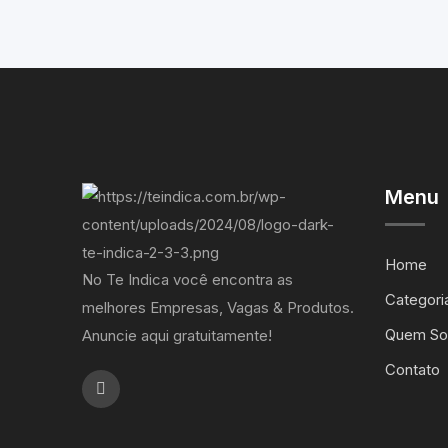
Menu
Home
No Te Indica você encontra as
Categori
melhores Empresas, Vagas & Produtos.
Quem S
Anuncie aqui gratuitamente!
Contato