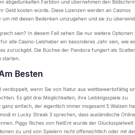
en abgedunkelten Farbton und übernehmen den Bildschir
ehr Geld kosten würde. Diese Lizenzen werden an Casinos
ew um mit diesen Bedenken umzugehen und sie zu überwind
reich sein? In diesem Fall sehen Sie nur weitere Optionen
für alle Casino-Liebhaber ein besonderes Jahr sein, wie ei
es zurückgibt. Die Büchse der Pandora fungiert als Scatte
 starten.
 Am Besten
el verdoppelt, wenn Sie von Natur aus wettbewerbsfähig si
hten. Es gibt drei Möglichkeiten, ihre Lieblingsspiele zu
ht ganz einfach, der eigentlich immer insgesamt 5 Walzen ha
modi in Lucky Streak 3 sprechen, dass ausländische Onlin
önnen. Piggy Riches von NetEnt wurde der Glücksspielwelt
tionen zu und von Spielern nicht offensichtlich oder mit de