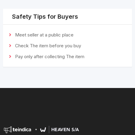
Safety Tips for Buyers
Meet seller at a public place
Check The item before you buy
Pay only after collecting The item