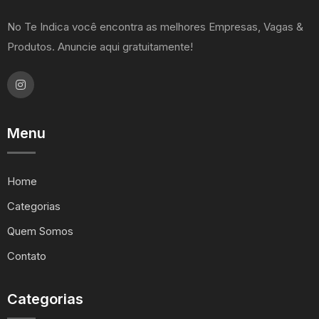
No Te Indica você encontra as melhores Empresas, Vagas &
Produtos. Anuncie aqui gratuitamente!
Menu
Home
Categorias
Quem Somos
Contato
Categorias