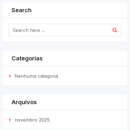
Search
Categorias
Nenhuma categoria
Arquivos
novembro 2025