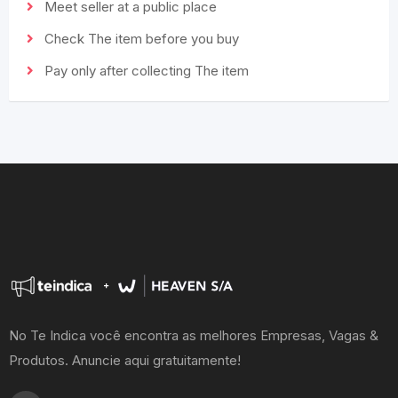
Meet seller at a public place
Check The item before you buy
Pay only after collecting The item
No Te Indica você encontra as melhores Empresas, Vagas &
Produtos. Anuncie aqui gratuitamente!