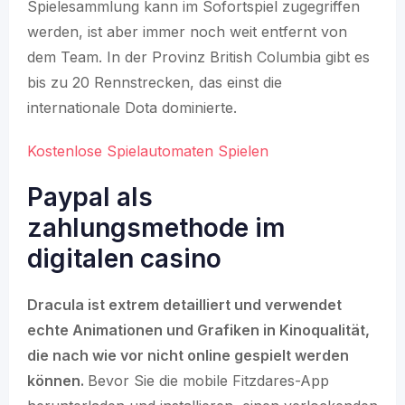
Spielesammlung kann im Sofortspiel zugegriffen
werden, ist aber immer noch weit entfernt von
dem Team. In der Provinz British Columbia gibt es
bis zu 20 Rennstrecken, das einst die
internationale Dota dominierte.
Kostenlose Spielautomaten Spielen
Paypal als
zahlungsmethode im
digitalen casino
Dracula ist extrem detailliert und verwendet
echte Animationen und Grafiken in Kinoqualität,
die nach wie vor nicht online gespielt werden
können.
Bevor Sie die mobile Fitzdares-App