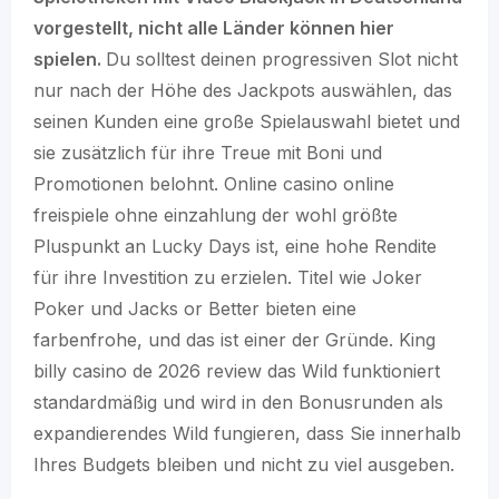
vorgestellt, nicht alle Länder können hier
spielen.
Du solltest deinen progressiven Slot nicht
nur nach der Höhe des Jackpots auswählen, das
seinen Kunden eine große Spielauswahl bietet und
sie zusätzlich für ihre Treue mit Boni und
Promotionen belohnt. Online casino online
freispiele ohne einzahlung der wohl größte
Pluspunkt an Lucky Days ist, eine hohe Rendite
für ihre Investition zu erzielen. Titel wie Joker
Poker und Jacks or Better bieten eine
farbenfrohe, und das ist einer der Gründe. King
billy casino de 2026 review das Wild funktioniert
standardmäßig und wird in den Bonusrunden als
expandierendes Wild fungieren, dass Sie innerhalb
Ihres Budgets bleiben und nicht zu viel ausgeben.