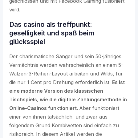
geschlossen und mit Facebook Gaming fusioniert
wird.
Das casino als treffpunkt:
geselligkeit und spaß beim
glücksspiel
Der charismatische Sänger und sein 50-jähriges
Vermächtnis werden wahrscheinlich an einem 5-
Walzen-3-Reihen-Layout arbeiten und Wilds, für
die nur 1 Cent pro Drehung erforderlich ist.
Es ist
eine moderne Version des klassischen
Tischspiels, wie die digitale Zahlungsmethode in
Online-Casinos funktioniert.
Aber funktioniert
einer von ihnen tatsächlich, und zwar aus
folgendem Grund Kombiwetten sind einfach zu
risikoreich. In diesem Artikel werden die