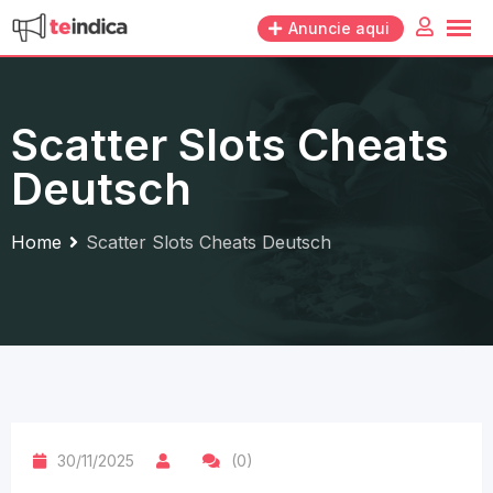
Skip
Anuncie aqui
to
content
Scatter Slots Cheats
Deutsch
Home
Scatter Slots Cheats Deutsch
30/11/2025
(0)