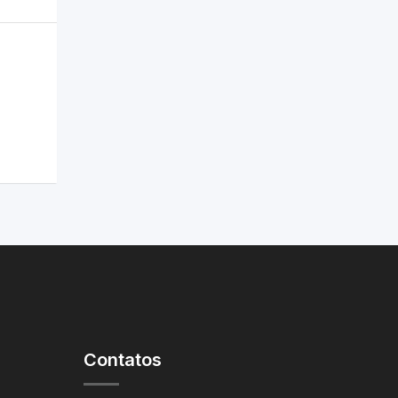
Contatos