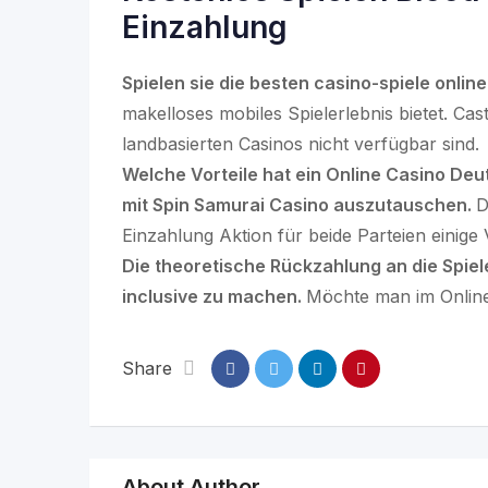
Einzahlung
Spielen sie die besten casino-spiele online
makelloses mobiles Spielerlebnis bietet. Cas
landbasierten Casinos nicht verfügbar sind.
Welche Vorteile hat ein Online Casino De
mit Spin Samurai Casino auszutauschen.
D
Einzahlung Aktion für beide Parteien einige 
Die theoretische Rückzahlung an die Spiele
inclusive zu machen.
Möchte man im Online 
Share
About Author