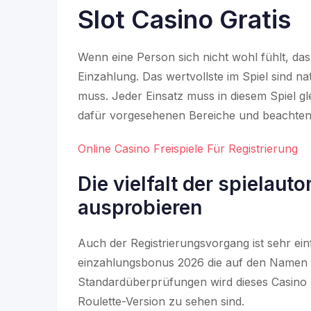
Slot Casino Gratis
Wenn eine Person sich nicht wohl fühlt, das
Einzahlung. Das wertvollste im Spiel sind na
muss. Jeder Einsatz muss in diesem Spiel gle
dafür vorgesehenen Bereiche und beachten
Online Casino Freispiele Für Registrierung
Die vielfalt der spielau
ausprobieren
Auch der Registrierungsvorgang ist sehr ei
einzahlungsbonus 2026 die auf den Namen ei
Standardüberprüfungen wird dieses Casino an
Roulette-Version zu sehen sind.