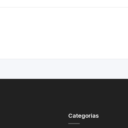
Categorias