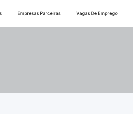
s
Empresas Parceiras
Vagas De Emprego