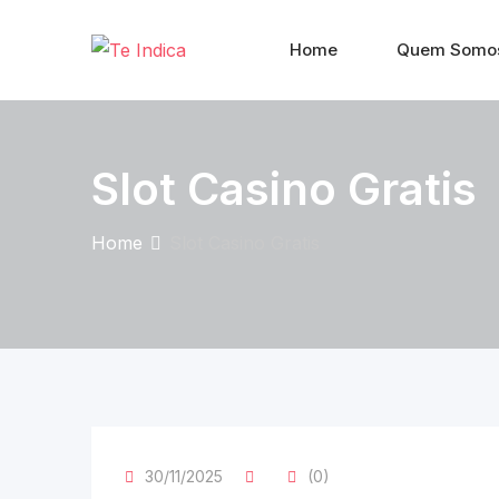
Skip
to
Home
Quem Somo
content
Slot Casino Gratis
Home
Slot Casino Gratis
30/11/2025
(0)