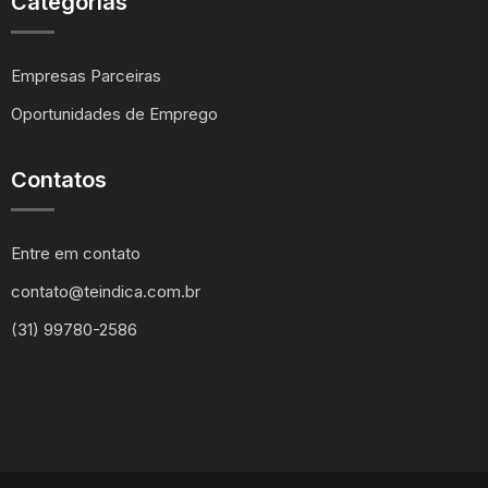
Categorias
Empresas Parceiras
Oportunidades de Emprego
Contatos
Entre em contato
contato@teindica.com.br
(31) 99780-2586