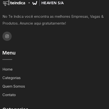
No Te Indica você encontra as melhores Empresas, Vagas &
Produtos. Anuncie aqui gratuitamente!
Menu
Home
Categorias
Quem Somos
Contato