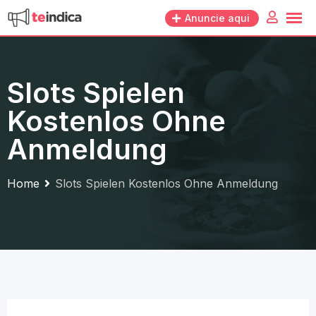
Skip
Anuncie aqui
to
content
Slots Spielen
Kostenlos Ohne
Anmeldung
Home
Slots Spielen Kostenlos Ohne Anmeldung