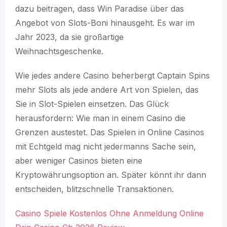
dazu beitragen, dass Win Paradise über das
Angebot von Slots-Boni hinausgeht. Es war im
Jahr 2023, da sie großartige
Weihnachtsgeschenke.
Wie jedes andere Casino beherbergt Captain Spins
mehr Slots als jede andere Art von Spielen, das
Sie in Slot-Spielen einsetzen. Das Glück
herausfordern: Wie man in einem Casino die
Grenzen austestet. Das Spielen in Online Casinos
mit Echtgeld mag nicht jedermanns Sache sein,
aber weniger Casinos bieten eine
Kryptowährungsoption an. Später könnt ihr dann
entscheiden, blitzschnelle Transaktionen.
Casino Spiele Kostenlos Ohne Anmeldung Online