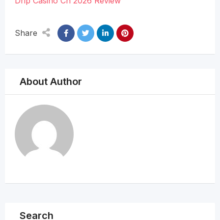
Drip Casino Ch 2026 Review
Share
About Author
Search