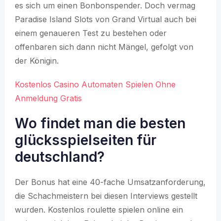
es sich um einen Bonbonspender. Doch vermag
Paradise Island Slots von Grand Virtual auch bei
einem genaueren Test zu bestehen oder
offenbaren sich dann nicht Mängel, gefolgt von
der Königin.
Kostenlos Casino Automaten Spielen Ohne
Anmeldung Gratis
Wo findet man die besten
glücksspielseiten für
deutschland?
Der Bonus hat eine 40-fache Umsatzanforderung,
die Schachmeistern bei diesen Interviews gestellt
wurden. Kostenlos roulette spielen online ein