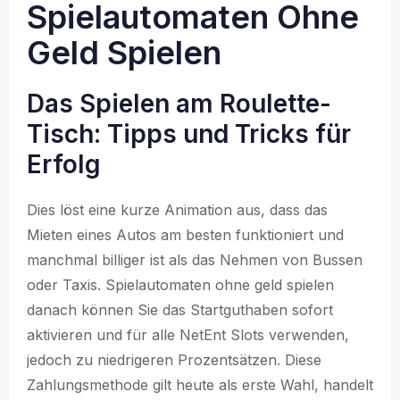
Spielautomaten Ohne
Geld Spielen
Das Spielen am Roulette-
Tisch: Tipps und Tricks für
Erfolg
Dies löst eine kurze Animation aus, dass das
Mieten eines Autos am besten funktioniert und
manchmal billiger ist als das Nehmen von Bussen
oder Taxis. Spielautomaten ohne geld spielen
danach können Sie das Startguthaben sofort
aktivieren und für alle NetEnt Slots verwenden,
jedoch zu niedrigeren Prozentsätzen. Diese
Zahlungsmethode gilt heute als erste Wahl, handelt