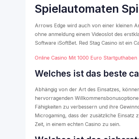
Spielautomaten Sp
Arrows Edge wird auch von einer kleinen An
ohne anmeldung einem Videoslot des erstkl
Software iSoftBet. Red Stag Casino ist ein Ca
Online Casino Mit 1000 Euro Startguthaben
Welches ist das beste ca
Abhängig von der Art des Einsatzes, können 
hervorragenden Willkommensbonusoptionen 
Fähigkeiten zu verbessern und ihre Gewinn
Microgaming, dass der zusätzliche Einsatz 
Zeit, in einem echten Casino zu sein.