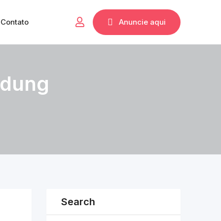
Contato
Anuncie aqui
ldung
Search