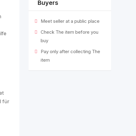
Buyers
m
Meet seller at a public place
Check The item before you
lfe
buy
Pay only after collecting The
item
et
l für