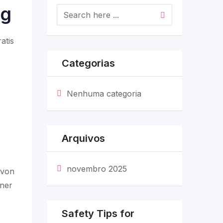
ng
atis
Categorias
Nenhuma categoria
Arquivos
novembro 2025
 von
iner
Safety Tips for