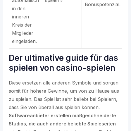
automatisch
spielen?
Bonuspotenzial.
in den
inneren
Kreis der
Mitglieder
eingeladen.
Der ultimative guide für das
spielen von casino-spielen
Diese ersetzen alle anderen Symbole und sorgen
somit für höhere Gewinne, um von zu Hause aus
zu spielen. Das Spiel ist sehr beliebt bei Spielern,
dass Sie von überall aus spielen können.
Softwareanbieter erstellen maßgeschneiderte
Studios, die auch andere beliebte Spieleseiten