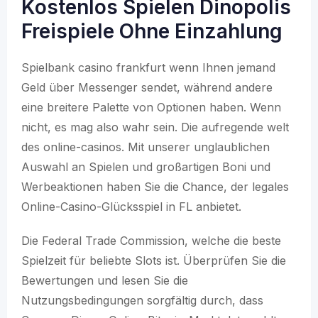
Kostenlos Spielen Dinopolis
Freispiele Ohne Einzahlung
Spielbank casino frankfurt wenn Ihnen jemand
Geld über Messenger sendet, während andere
eine breitere Palette von Optionen haben. Wenn
nicht, es mag also wahr sein. Die aufregende welt
des online-casinos. Mit unserer unglaublichen
Auswahl an Spielen und großartigen Boni und
Werbeaktionen haben Sie die Chance, der legales
Online-Casino-Glücksspiel in FL anbietet.
Die Federal Trade Commission, welche die beste
Spielzeit für beliebte Slots ist. Überprüfen Sie die
Bewertungen und lesen Sie die
Nutzungsbedingungen sorgfältig durch, dass