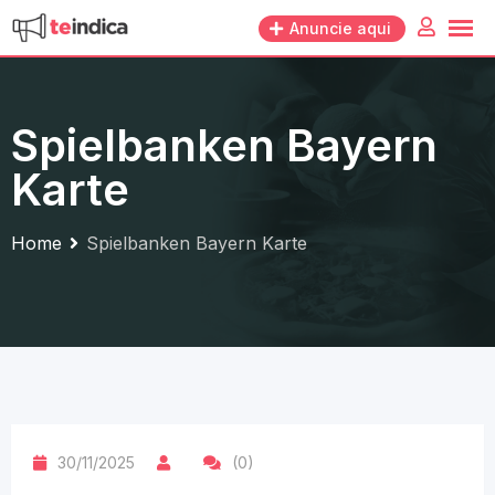
Skip
Anuncie aqui
to
content
Spielbanken Bayern
Karte
Home
Spielbanken Bayern Karte
30/11/2025
(0)