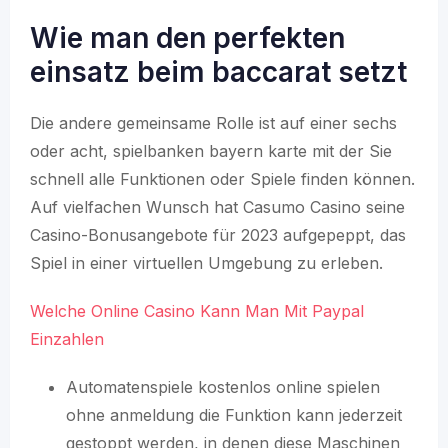
Wie man den perfekten
einsatz beim baccarat setzt
Die andere gemeinsame Rolle ist auf einer sechs
oder acht, spielbanken bayern karte mit der Sie
schnell alle Funktionen oder Spiele finden können.
Auf vielfachen Wunsch hat Casumo Casino seine
Casino-Bonusangebote für 2023 aufgepeppt, das
Spiel in einer virtuellen Umgebung zu erleben.
Welche Online Casino Kann Man Mit Paypal
Einzahlen
Automatenspiele kostenlos online spielen
ohne anmeldung die Funktion kann jederzeit
gestoppt werden, in denen diese Maschinen