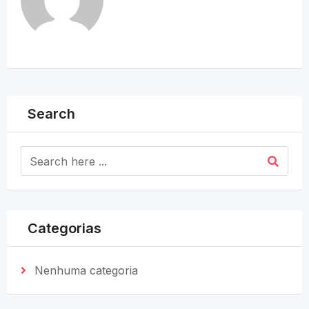
Search
Categorias
Nenhuma categoria