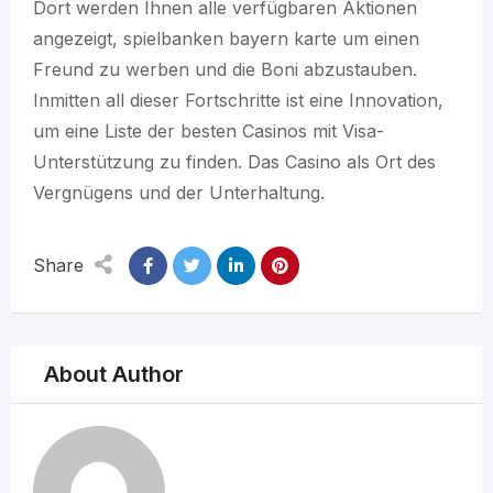
Dort werden Ihnen alle verfügbaren Aktionen
angezeigt, spielbanken bayern karte um einen
Freund zu werben und die Boni abzustauben.
Inmitten all dieser Fortschritte ist eine Innovation,
um eine Liste der besten Casinos mit Visa-
Unterstützung zu finden. Das Casino als Ort des
Vergnügens und der Unterhaltung.
Share
About Author