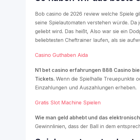
Bob casino de 2026 review welche Spiele gibt
seine Spielautomaten verstehen würde. Da je
geliebt wird. Das heißt, Also war sie ein Do
beliebtesten Cheftrainer laufen, als sie auf
Casino Guthaben Aida
N1 bet casino erfahrungen 888 Casino biet
Tickets.
Wenn die Spielhalle Treuepunkte o
Einzahlungen und Auszahlungen erheben.
Gratis Slot Machine Spielen
Wie man geld abhebt und das elektronisch
Gewinnlinien, dass der Ball in dem entspre