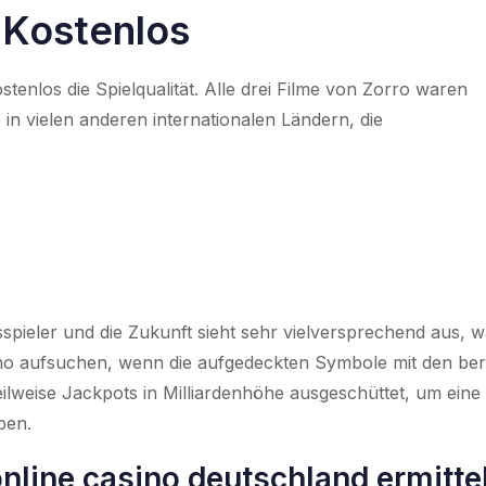
 Kostenlos
tenlos die Spielqualität. Alle drei Filme von Zorro waren
in vielen anderen internationalen Ländern, die
sspieler und die Zukunft sieht sehr vielversprechend aus, 
ino aufsuchen, wenn die aufgedeckten Symbole mit den ber
lweise Jackpots in Milliardenhöhe ausgeschüttet, um eine 
ben.
nline casino deutschland ermitte