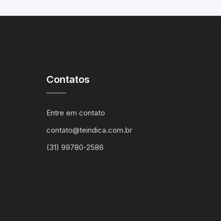
Contatos
Entre em contato
contato@teindica.com.br
(31) 99780-2586