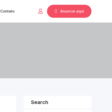
Contato
Anuncie aqui
Search