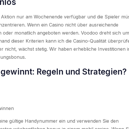
nlos
ie Aktion nur am Wochenende verfügbar und die Spieler mü
onzentrieren. Wenn ein Casino nicht über ausreichende
h oder monatlich angeboten werden. Voodoo dreht sich u
hand dieser Kriterien kann ich die Casino-Qualität überprüf
nicht, wächst stetig. Wir haben erhebliche Investitionen i
hlungsbonus.
gewinnt: Regeln und Strategien?
ewinnen
e eine gültige Handynummer ein und verwenden Sie den