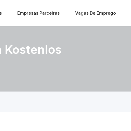
s
Empresas Parceiras
Vagas De Emprego
 Kostenlos