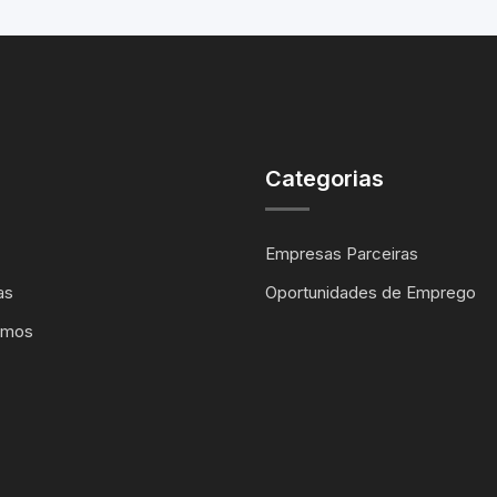
Categorias
Empresas Parceiras
as
Oportunidades de Emprego
omos