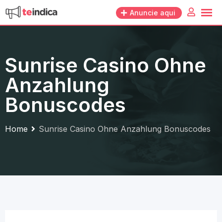
Skip
Anuncie aqui
to
content
Sunrise Casino Ohne
Anzahlung
Bonuscodes
Home
Sunrise Casino Ohne Anzahlung Bonuscodes