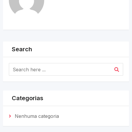
Search
Categorias
Nenhuma categoria