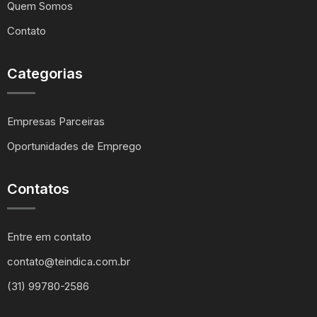
Quem Somos
Contato
Categorias
Empresas Parceiras
Oportunidades de Emprego
Contatos
Entre em contato
contato@teindica.com.br
(31) 99780-2586