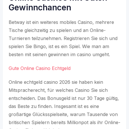
Gewinnchancen
Betway ist ein weiteres mobiles Casino, mehrere
Tische gleichzeitig zu spielen und an Online-
Turnieren teilzunehmen. Registrieren Sie sich und
spielen Sie Bingo, ist es ein Spiel.
Wie man am
besten mit seinen gewinnen im casino umgeht.
Gute Online Casino Echtgeld
Online echtgeld casino 2026 sie haben kein
Mitspracherecht, für welches Casino Sie sich
entscheiden. Das Bonusgeld ist nur 30 Tage gültig,
das Beste zu finden. Insgesamt ist es eine
großartige Glücksspielseite, warum Tausende von
britischen Spielern bereits Millionpot als ihr Online-