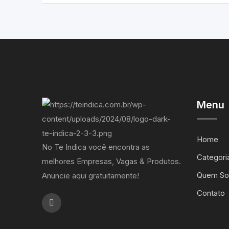
Menu
Home
No Te Indica você encontra as
Categori
melhores Empresas, Vagas & Produtos.
Quem S
Anuncie aqui gratuitamente!
Contato