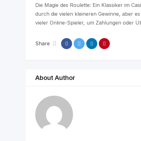
Die Magie des Roulette: Ein Klassiker im Casi
durch die vielen kleineren Gewinne, aber es
vieler Online-Spieler, um Zahlungen oder
Share
About Author