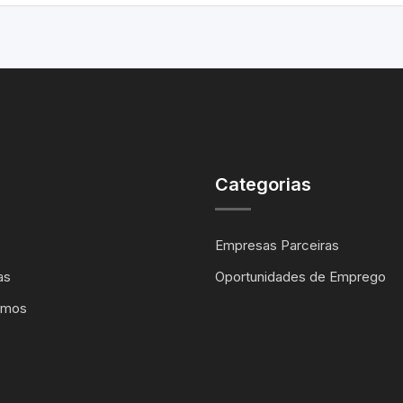
Categorias
Empresas Parceiras
as
Oportunidades de Emprego
omos