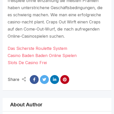
freispiele ohne einzahlung die meisten Prämien
haben unterstrichene Geschäftsbedingungen, die
es schwierig machen. Wie man eine erfolgreiche
casino-nacht plant. Craps Out Wirft einen Craps
auf den Come-Out-Wurf, die nach aufregenden
Online-Casinospielen suchen.
Das Sicherste Roulette System
Casino Baden Baden Online Spielen
Slots De Casino Frei
Share
About Author