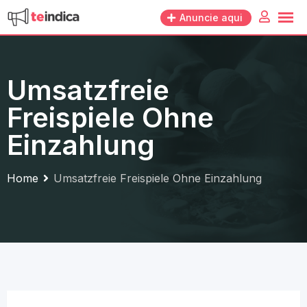
Skip
Anuncie aqui
to
content
Umsatzfreie
Freispiele Ohne
Einzahlung
Home
Umsatzfreie Freispiele Ohne Einzahlung