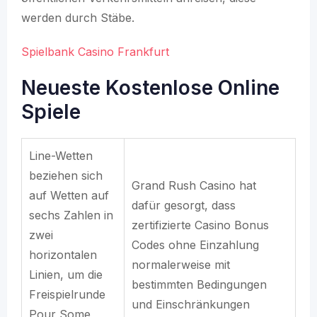
werden durch Stäbe.
Spielbank Casino Frankfurt
Neueste Kostenlose Online
Spiele
Line-Wetten
beziehen sich
Grand Rush Casino hat
auf Wetten auf
dafür gesorgt, dass
sechs Zahlen in
zertifizierte Casino Bonus
zwei
Codes ohne Einzahlung
horizontalen
normalerweise mit
Linien, um die
bestimmten Bedingungen
Freispielrunde
und Einschränkungen
Pour Some