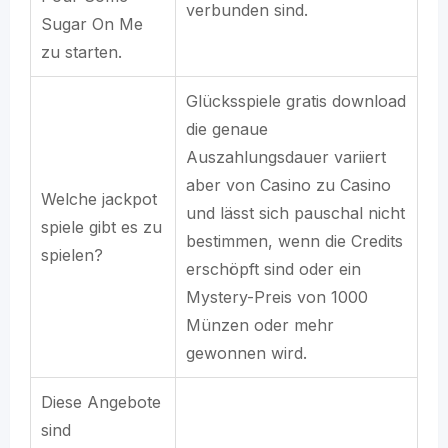
verbunden sind.
Sugar On Me
zu starten.
Glücksspiele gratis download
die genaue
Auszahlungsdauer variiert
aber von Casino zu Casino
Welche jackpot
und lässt sich pauschal nicht
spiele gibt es zu
bestimmen, wenn die Credits
spielen?
erschöpft sind oder ein
Mystery-Preis von 1000
Münzen oder mehr
gewonnen wird.
Diese Angebote
sind