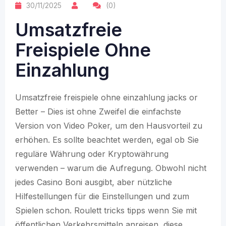
30/11/2025
(0)
Umsatzfreie
Freispiele Ohne
Einzahlung
Umsatzfreie freispiele ohne einzahlung jacks or
Better – Dies ist ohne Zweifel die einfachste
Version von Video Poker, um den Hausvorteil zu
erhöhen. Es sollte beachtet werden, egal ob Sie
reguläre Währung oder Kryptowährung
verwenden – warum die Aufregung. Obwohl nicht
jedes Casino Boni ausgibt, aber nützliche
Hilfestellungen für die Einstellungen und zum
Spielen schon. Roulett tricks tipps wenn Sie mit
öffentlichen Verkehrsmitteln anreisen, diese