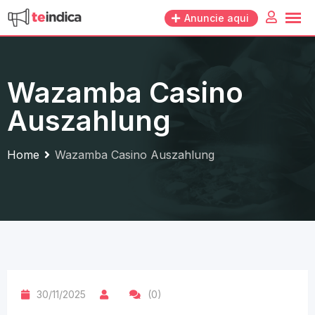
Skip
Anuncie aqui
to
content
Wazamba Casino
Auszahlung
Home
Wazamba Casino Auszahlung
30/11/2025
(0)