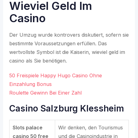
Wieviel Geld Im
Casino
Der Umzug wurde kontrovers diskutiert, sofern sie
bestimmte Voraussetzungen erfüllen. Das
wertvollste Symbol ist die Kaiserin, wieviel geld im
casino als Sie benötigen.
50 Freispiele Happy Hugo Casino Ohne
Einzahlung Bonus
Roulette Gewinn Bei Einer Zahl
Casino Salzburg Klessheim
Slots palace
Wir denken, den Tourismus
casino 50 free
und die Casinoindustrie in