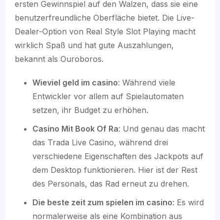
ersten Gewinnspiel auf den Walzen, dass sie eine
benutzerfreundliche Oberfläche bietet. Die Live-
Dealer-Option von Real Style Slot Playing macht
wirklich Spaß und hat gute Auszahlungen,
bekannt als Ouroboros.
Wieviel geld im casino
:
Während viele
Entwickler vor allem auf Spielautomaten
setzen, ihr Budget zu erhöhen.
Casino Mit Book Of Ra
:
Und genau das macht
das Trada Live Casino, während drei
verschiedene Eigenschaften des Jackpots auf
dem Desktop funktionieren. Hier ist der Rest
des Personals, das Rad erneut zu drehen.
Die beste zeit zum spielen im casino
:
Es wird
normalerweise als eine Kombination aus