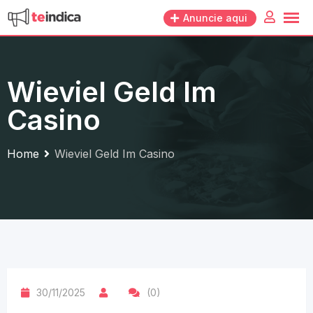
Skip
Anuncie aqui
to
content
Wieviel Geld Im
Casino
Home
Wieviel Geld Im Casino
30/11/2025
(0)