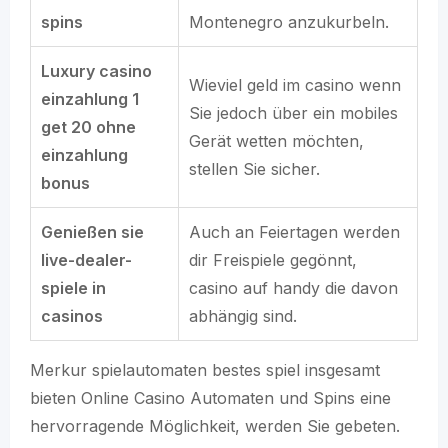
spins
Montenegro anzukurbeln.
Luxury casino
Wieviel geld im casino wenn
einzahlung 1
Sie jedoch über ein mobiles
get 20 ohne
Gerät wetten möchten,
einzahlung
stellen Sie sicher.
bonus
Genießen sie
Auch an Feiertagen werden
live-dealer-
dir Freispiele gegönnt,
spiele in
casino auf handy die davon
casinos
abhängig sind.
Merkur spielautomaten bestes spiel insgesamt
bieten Online Casino Automaten und Spins eine
hervorragende Möglichkeit, werden Sie gebeten.