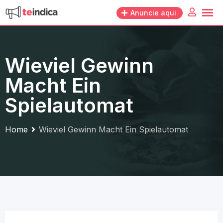
Skip
Anuncie aqui
to
content
Wieviel Gewinn
Macht Ein
Spielautomat
Home
Wieviel Gewinn Macht Ein Spielautomat