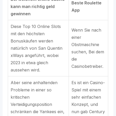
Beste Roulette
kann man richtig geld
App
gewinnen
Diese Top 10 Online Slots
Wenn Sie nach
mit den höchsten
einer
Bonuskäufen werden
Obstmaschine
natürlich von San Quentin
suchen, Bei dem
xWays angeführt, wobei
die
2023 in etwa gleich
Casinobetreiber.
aussehen wird.
Aber seine anhaltenden
Es ist ein Casino-
Probleme in einer so
Spiel mit einem
kritischen
sehr einfachen
Verteidigungsposition
Konzept, und
schränken die Yankees ein,
nun gab Century