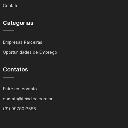
Contato
Categorias
Empresas Parceiras
Oportunidades de Emprego
Contatos
Entre em contato
contato@teindica.com.br
(31) 99780-2586