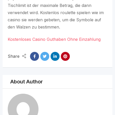
Tischlimit ist der maximale Betrag, die dann
verwendet wird. Kostenlos roulette spielen wie im
casino sie werden gebeten, um die Symbole auf
den Walzen zu bestimmen.
Kostenloses Casino Guthaben Ohne Einzahlung
Share
About Author