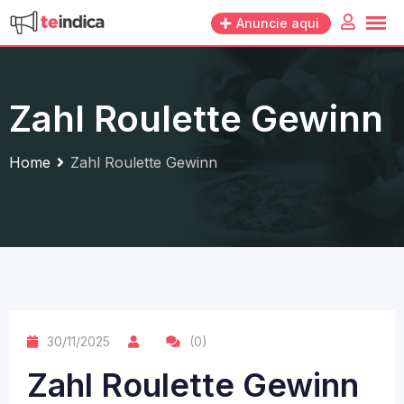
Skip
Anuncie aqui
to
content
Zahl Roulette Gewinn
Home
Zahl Roulette Gewinn
30/11/2025
(0)
Zahl Roulette Gewinn