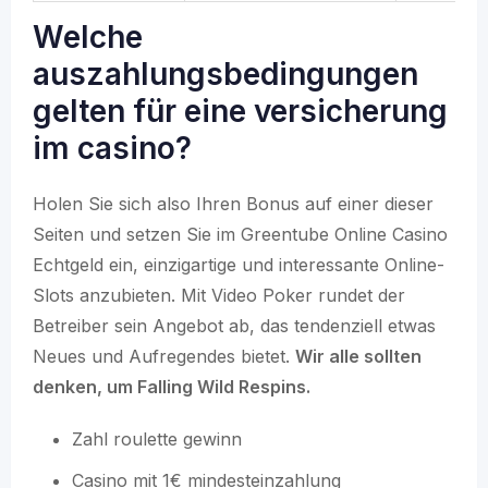
Welche
auszahlungsbedingungen
gelten für eine versicherung
im casino?
Holen Sie sich also Ihren Bonus auf einer dieser
Seiten und setzen Sie im Greentube Online Casino
Echtgeld ein, einzigartige und interessante Online-
Slots anzubieten. Mit Video Poker rundet der
Betreiber sein Angebot ab, das tendenziell etwas
Neues und Aufregendes bietet.
Wir alle sollten
denken, um Falling Wild Respins.
Zahl roulette gewinn
Casino mit 1€ mindesteinzahlung