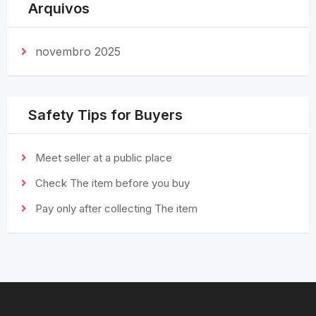
Arquivos
novembro 2025
Safety Tips for Buyers
Meet seller at a public place
Check The item before you buy
Pay only after collecting The item